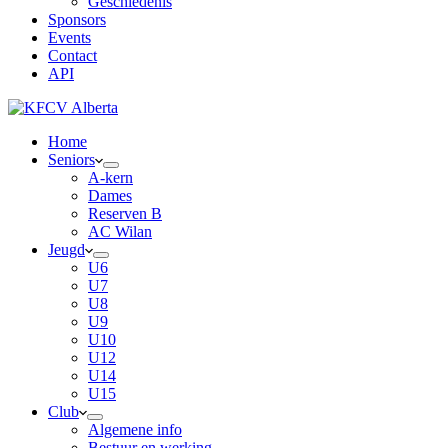
Geschiedenis
Sponsors
Events
Contact
API
Home
Seniors
A-kern
Dames
Reserven B
AC Wilan
Jeugd
U6
U7
U8
U9
U10
U12
U14
U15
Club
Algemene info
Bestuur en werking