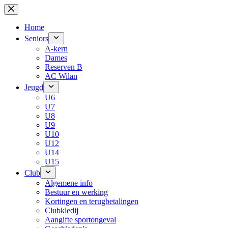
Skip
to
content
Home
Seniors
A-kern
Dames
Reserven B
AC Wilan
Jeugd
U6
U7
U8
U9
U10
U12
U14
U15
Club
Algemene info
Bestuur en werking
Kortingen en terugbetalingen
Clubkledij
Aangifte sportongeval