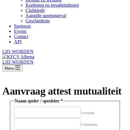
Kortingen en terugbetalingen
Clubkledij
Aangifte sportongeval
Geschiedenis
Sponsors
Events
Contact
API
LID WORDEN
LID WORDEN
Menu
Aanvraag attest mutualiteit
Selectievak
Naam speler / speelster
*
speler
/
Voornaam
Achternaam