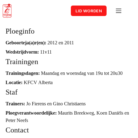
Skip
to
LID WORDEN
content
Ploeginfo
U15
Geboorteja(a)r(en):
2012 en 2011
Wedstrijdvorm:
11v11
Trainingen
Trainingsdagen:
Maandag en woensdag van 19u tot 20u30
Locatie:
KFCV Alberta
Staf
Trainers:
Jo Fierens en Gino Christiaens
Ploegverantwoordelijke:
Maurits Breekweg, Koen Daniëls en
Peter Neefs
Contact