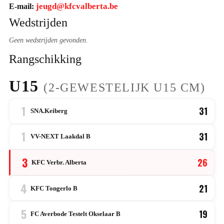
jeugd@kfcvalberta.be
E-mail:
Wedstrijden
Geen wedstrijden gevonden.
Rangschikking
U15
(2-GEWESTELIJK U15 CM)
1
31
SNA.Keiberg
1
31
VV-NEXT Laakdal B
3
26
KFC Verbr. Alberta
4
21
KFC Tongerlo B
5
19
FC Averbode Testelt Okselaar B