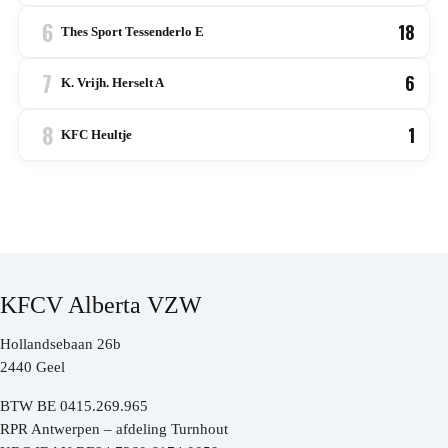
6
18
Thes Sport Tessenderlo E
7
6
K. Vrijh. Herselt A
8
1
KFC Heultje
KFCV Alberta VZW
Hollandsebaan 26b
2440 Geel
BTW BE 0415.269.965
RPR Antwerpen – afdeling Turnhout