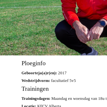
Ploeginfo
Geboorteja(a)r(en):
2017
Wedstrijdvorm:
facultatief 5v5
Trainingen
Trainingsdagen:
Maandag en woensdag van 18u t
Locatie:
KFCV Alberta