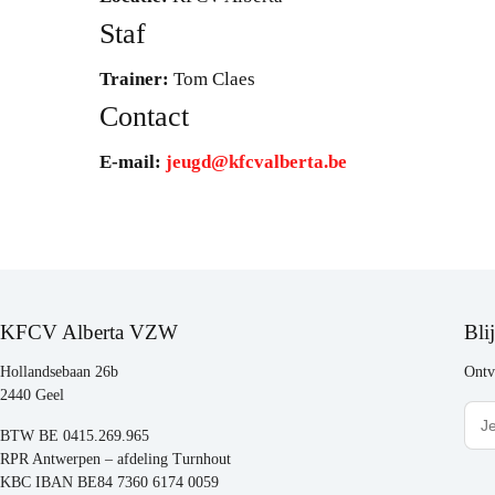
Staf
Trainer:
Tom Claes
Contact
E-mail:
jeugd@kfcvalberta.be
KFCV Alberta VZW
Bli
Hollandsebaan 26b
Ontv
2440 Geel
BTW BE 0415.269.965
RPR Antwerpen – afdeling Turnhout
KBC IBAN BE84 7360 6174 0059