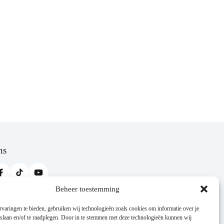
ns
Beheer toestemming
Steun ons via Trooper
varingen te bieden, gebruiken wij technologieën zoals cookies om informatie over je
Shop online via Trooper en steun KFCV Alberta
 slaan en/of te raadplegen. Door in te stemmen met deze technologieën kunnen wij
zonder extra kost.