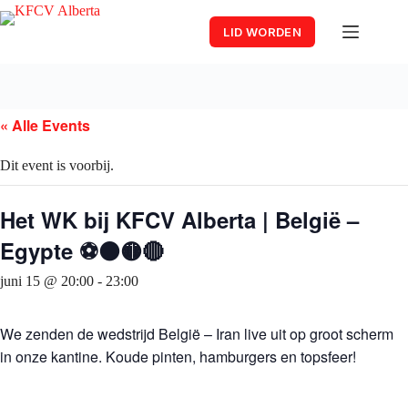
Skip
to
LID WORDEN
content
« Alle Events
Dit event is voorbij.
Het WK bij KFCV Alberta | België –
Egypte ⚽⚫🟡🔴
juni 15 @ 20:00
-
23:00
We zenden de wedstrijd België – Iran live uit op groot scherm
in onze kantine. Koude pinten, hamburgers en topsfeer!