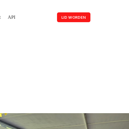
t
API
LID WORDEN