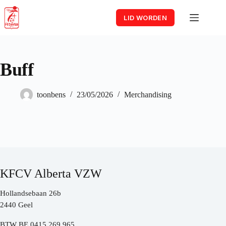
Skip
to
LID WORDEN
content
Buff
toonbens
23/05/2026
Merchandising
KFCV Alberta VZW
Hollandsebaan 26b
2440 Geel
BTW BE 0415.269.965