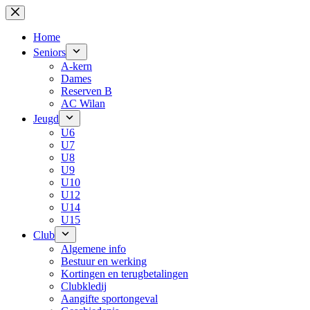
Skip
to
content
Home
Seniors
A-kern
Dames
Reserven B
AC Wilan
Jeugd
U6
U7
U8
U9
U10
U12
U14
U15
Club
Algemene info
Bestuur en werking
Kortingen en terugbetalingen
Clubkledij
Aangifte sportongeval