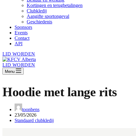
Kortingen en terugbetalingen
Clubkledij
Aangifte sportongeval
Geschiedenis
Sponsors
Events
Contact
API
LID WORDEN
LID WORDEN
Menu
Hoodie met lange rits
toonbens
23/05/2026
Standaard clubkledij