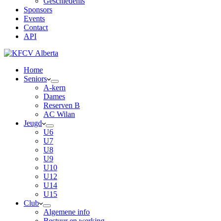
Geschiedenis
Sponsors
Events
Contact
API
Home
Seniors
A-kern
Dames
Reserven B
AC Wilan
Jeugd
U6
U7
U8
U9
U10
U12
U14
U15
Club
Algemene info
Bestuur en werking