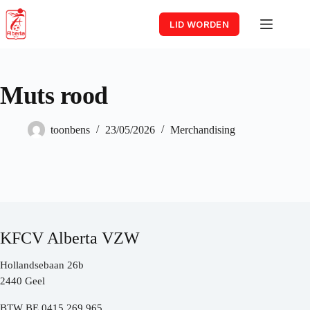
Skip
to
LID WORDEN
content
Muts rood
toonbens
23/05/2026
Merchandising
KFCV Alberta VZW
Hollandsebaan 26b
2440 Geel
BTW BE 0415.269.965