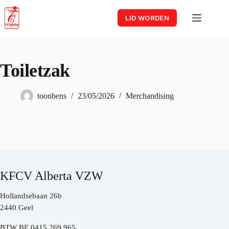
Skip
to
LID WORDEN
content
Toiletzak
toonbens
23/05/2026
Merchandising
KFCV Alberta VZW
Hollandsebaan 26b
2440 Geel
BTW BE 0415.269.965