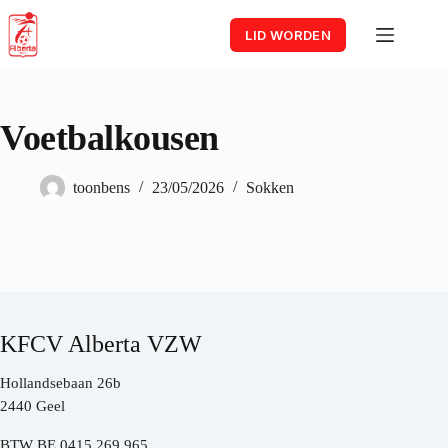
Skip
to
LID WORDEN
content
Voetbalkousen
toonbens
23/05/2026
Sokken
KFCV Alberta VZW
Hollandsebaan 26b
2440 Geel
BTW BE 0415.269.965