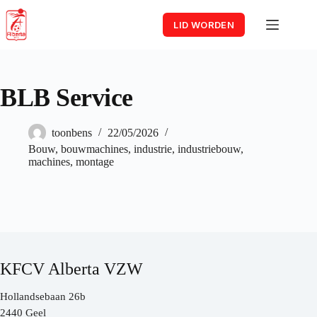
Skip
to
LID WORDEN
content
BLB Service
toonbens
22/05/2026
Bouw
,
bouwmachines
,
industrie
,
industriebouw
,
machines
,
montage
KFCV Alberta VZW
Hollandsebaan 26b
2440 Geel