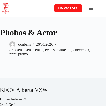
Skip
to
LID WORDEN
content
Phobos & Actor
toonbens
26/05/2026
drukken
,
evenementen
,
events
,
marketing
,
ontwerpen
,
print
,
promo
KFCV Alberta VZW
Hollandsebaan 26b
2440 Geel