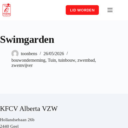
Skip
to
LID WORDEN
content
Swimgarden
toonbens
26/05/2026
bouwonderneming
,
Tuin
,
tuinbouw
,
zwembad
,
zwemvijver
KFCV Alberta VZW
Hollandsebaan 26b
2440 Geel