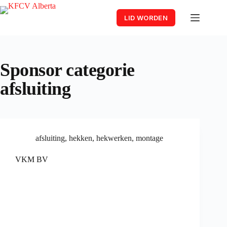
Skip
to
LID WORDEN
content
Sponsor categorie
afsluiting
afsluiting
,
hekken
,
hekwerken
,
montage
VKM BV