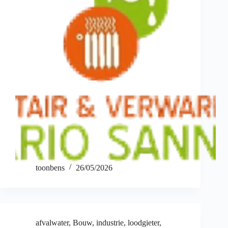
toonbens
26/05/2026
afvalwater
,
Bouw
,
industrie
,
loodgieter
,