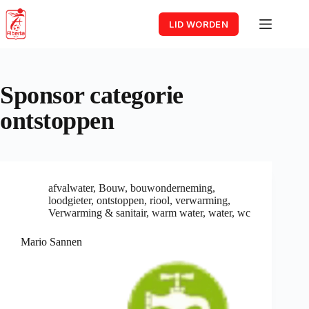
Skip
to
LID WORDEN
content
Sponsor categorie
ontstoppen
afvalwater
,
Bouw
,
bouwonderneming
,
loodgieter
,
ontstoppen
,
riool
,
verwarming
,
Verwarming & sanitair
,
warm water
,
water
,
wc
Mario Sannen