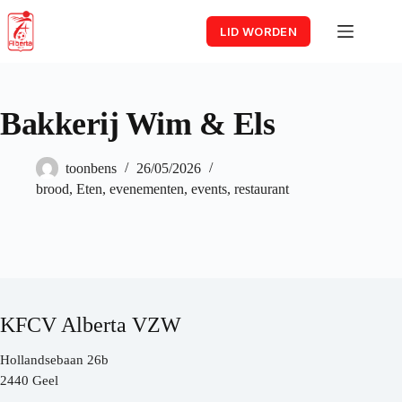
Skip
to
LID WORDEN
content
Bakkerij Wim & Els
toonbens
26/05/2026
brood
,
Eten
,
evenementen
,
events
,
restaurant
KFCV Alberta VZW
Hollandsebaan 26b
2440 Geel