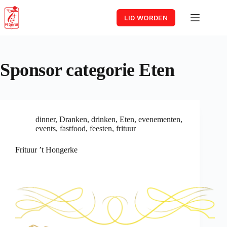
Skip
to
LID WORDEN
content
Sponsor categorie
Eten
dinner
,
Dranken
,
drinken
,
Eten
,
evenementen
,
events
,
fastfood
,
feesten
,
frituur
Frituur ’t Hongerke