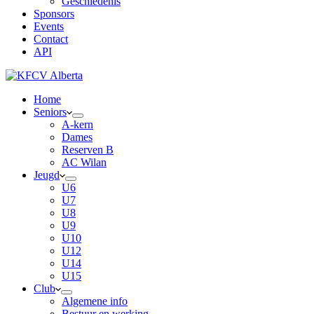
Geschiedenis
Sponsors
Events
Contact
API
Home
Seniors
A-kern
Dames
Reserven B
AC Wilan
Jeugd
U6
U7
U8
U9
U10
U12
U14
U15
Club
Algemene info
Bestuur en werking