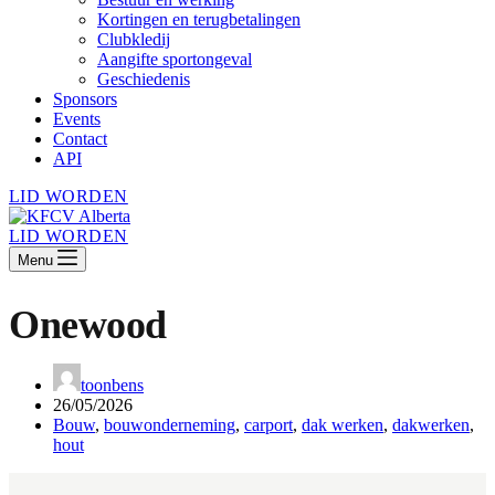
Kortingen en terugbetalingen
Clubkledij
Aangifte sportongeval
Geschiedenis
Sponsors
Events
Contact
API
LID WORDEN
LID WORDEN
Menu
Onewood
toonbens
26/05/2026
Bouw
,
bouwonderneming
,
carport
,
dak werken
,
dakwerken
,
hout