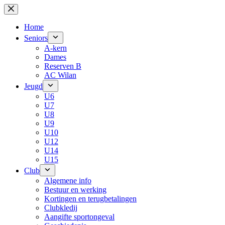
Skip
to
content
Home
Seniors
A-kern
Dames
Reserven B
AC Wilan
Jeugd
U6
U7
U8
U9
U10
U12
U14
U15
Club
Algemene info
Bestuur en werking
Kortingen en terugbetalingen
Clubkledij
Aangifte sportongeval