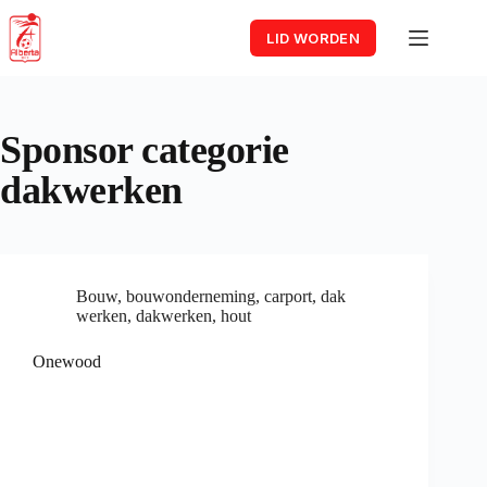
Skip
to
LID WORDEN
content
Sponsor categorie
dakwerken
Bouw
,
bouwonderneming
,
carport
,
dak
werken
,
dakwerken
,
hout
Onewood