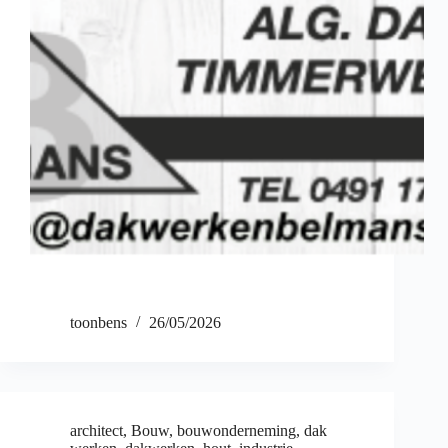
toonbens
26/05/2026
architect
,
Bouw
,
bouwonderneming
,
dak