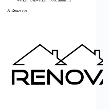
werken
,
dakwerken
,
hout
,
industrie
A-Renovatie