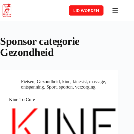
Skip
to
LID WORDEN
content
Sponsor categorie
Gezondheid
Fietsen
,
Gezondheid
,
kine
,
kinesist
,
massage
,
ontspanning
,
Sport
,
sporten
,
verzorging
Kine To Cure