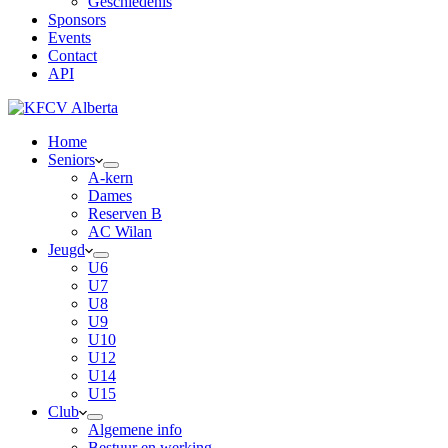
Geschiedenis
Sponsors
Events
Contact
API
Home
Seniors
A-kern
Dames
Reserven B
AC Wilan
Jeugd
U6
U7
U8
U9
U10
U12
U14
U15
Club
Algemene info
Bestuur en werking