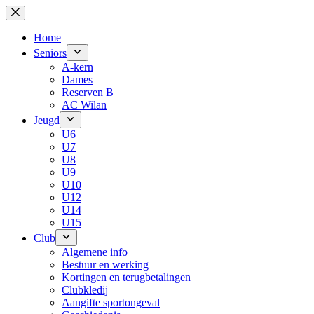
Skip
to
content
Home
Seniors
A-kern
Dames
Reserven B
AC Wilan
Jeugd
U6
U7
U8
U9
U10
U12
U14
U15
Club
Algemene info
Bestuur en werking
Kortingen en terugbetalingen
Clubkledij
Aangifte sportongeval