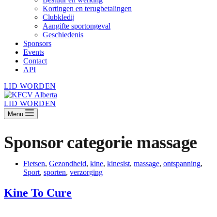
Kortingen en terugbetalingen
Clubkledij
Aangifte sportongeval
Geschiedenis
Sponsors
Events
Contact
API
LID WORDEN
LID WORDEN
Menu
Sponsor categorie
massage
Fietsen
,
Gezondheid
,
kine
,
kinesist
,
massage
,
ontspanning
,
Sport
,
sporten
,
verzorging
Kine To Cure