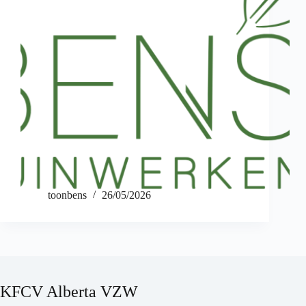
toonbens
26/05/2026
KFCV Alberta VZW