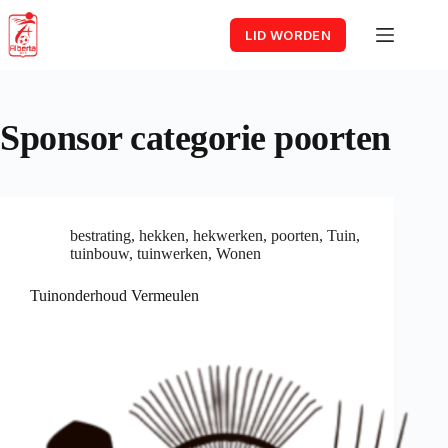
Skip
to
LID WORDEN
content
Sponsor categorie
poorten
bestrating
,
hekken
,
hekwerken
,
poorten
,
Tuin
,
tuinbouw
,
tuinwerken
,
Wonen
Tuinonderhoud Vermeulen