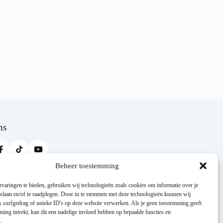
ns
Beheer toestemming
Steun ons via Trooper
varingen te bieden, gebruiken wij technologieën zoals cookies om informatie over je
Shop online via Trooper en steun KFCV Alberta
 slaan en/of te raadplegen. Door in te stemmen met deze technologieën kunnen wij
zonder extra kost.
s surfgedrag of unieke ID's op deze website verwerken. Als je geen toestemming geeft
Naar Trooper
ing intrekt, kan dit een nadelige invloed hebben op bepaalde functies en
.