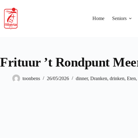
Skip
to
content
Home
Seniors
Frituur ’t Rondpunt Mee
toonbens
26/05/2026
dinner
,
Dranken
,
drinken
,
Eten