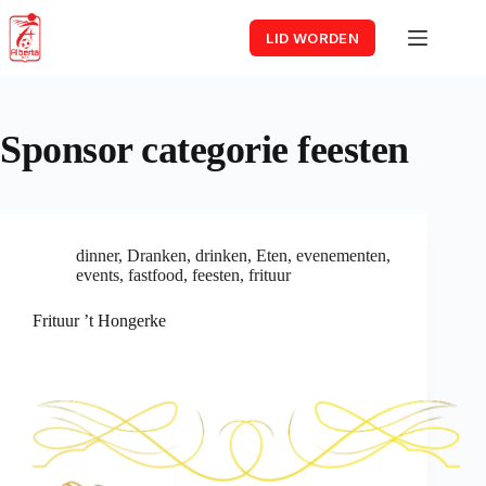
Skip
to
LID WORDEN
content
Sponsor categorie
feesten
dinner
,
Dranken
,
drinken
,
Eten
,
evenementen
,
events
,
fastfood
,
feesten
,
frituur
Frituur ’t Hongerke